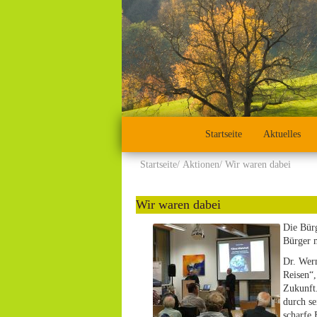
Startseite
Aktuelles
Startseite
Aktionen
Wir waren dabei
Wir waren dabei
Die Bürg
Bürger 
Dr. Wern
Reisen“,
Zukunft.
durch se
scharfe 