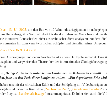
ds am 13. Juli 2025
, um den Bau von 12 Windindustriegiganten im nahegelegene
 um Herrenberg, ihre Werthaltigkeit für die dort lebenden Menschen und der i
ie in unseren Landschaften nicht aus technischer Sicht analysiert, sondern die
nsumenten hin zum verantwortlichen Schöpfer und Gestalter seiner Umgebun
com/watch?v=ON2UAaOcvq0
 ihren Ausprägungen und deren Geschöpfe ist es, was Dr. Epple anmahnt. Eine
ilosophen und wegweisenden Theoretiker der internationalen Ökologiebewegung
tung:
in ‚Heiliges‘, das heißt unter keinen Umständen zu Verletzendes enthüllt …
en, jene um den Preis dieser kaufen zu wollen. …Ein degradiertes Erbe wird
aben uns mit der christlichen Ethik und der Schöpfung mit Videobeiträgen a
ägele sind dabei die Kurzfilme „
Zeichen der Zeit
“, „
Gestohlenes Paradies
“ un
 der Playlist „
Landschaftsbezüge
“ zusammengefasst. Es lohnt sich auch die Vi