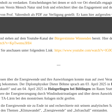
enholt zu verdanken. Entscheidungen bei denen er sich vor Ort ebenfalls engagi
m Verein Mensch Natur sind froh und erleichtert über das Engagement und de
von Prof. Vahrenholt als PDF zur Verfügung gestellt. Er kann hier aufgerufen
 und stehen auf dem Youtube-Kanal der
Bürgerstimme Winnenden
bereit. Hier d
watch?v=KpTwemu3Hl4
n Sie anschauen unter folgendem Link:
https://www.youtube.com/watch?v=l
---
issen über die Energiewende und ihre Auswirkungen konnte man auf zwei Veran
 bekommen. Der Diplomphysiker Dieter Böhme sprach am 03. April 2025 in
Zukunft“ und am 04. April 2025 in
Holzgerlingen bei Böblingen
im Raum Stuttg
ere der Energieerzeugung durch Windindustrieanlagen und über deren Auswirk
r TA-Lärm bei den monströsen Anlagen nicht greifen.
ie Energiewende nie zu Ende ist und recherchierte mit seinem analytischen Sa
zu den Themen „Klimawandel“, „Energiewende“ und „Infraschall“ entstanden.