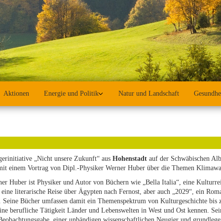
Aktionen
Energie und Politik
Natur und Landschaft
Gesundhe
erinitiative „Nicht unsere Zukunft“ aus
Hohenstadt
auf der Schwäbischen Alb
mit einem Vortrag von Dipl.-Physiker Werner Huber über die Themen Klimaw
er Huber ist Physiker und Autor von Büchern wie „Bella Italia“, eine Kulturrei
 eine literarische Reise über Ägypten nach Fernost, aber auch „2029“, ein Rom
 Seine Bücher umfassen damit ein Themenspektrum von Kulturgeschichte bis zu
ine berufliche Tätigkeit Länder und Lebenswelten in West und Ost kennen. Sei
Beobachtungsgabe, einer unbändigen wissenschaftlichen Neugier und grundleg