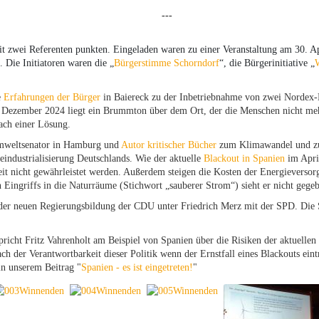
---
t zwei Referenten punkten. Eingeladen waren zu einer Veranstaltung am 30. Ap
. Die Initiatoren waren die „
Bürgerstimme Schorndorf
“, die Bürgerinitiative „
W
e
Erfahrungen der Bürger
in Baiereck zu der Inbetriebnahme von zwei Nordex-
 Dezember 2024 liegt ein Brummton über dem Ort, der die Menschen nicht mehr
nach einer Lösung.
mweltsenator in Hamburg und
Autor kritischer Bücher
zum Klimawandel und zur
eindustrialisierung Deutschlands. Wie der aktuelle
Blackout in Spanien
im April
it nicht gewährleistet werden. Außerdem steigen die Kosten der Energieversor
n Eingriffs in die Naturräume (Stichwort „sauberer Strom“) sieht er nicht gege
g der neuen Regierungsbildung der CDU unter Friedrich Merz mit der SPD. Die S
pricht Fritz Vahrenholt am Beispiel von Spanien über die Risiken der aktuellen 
ach der Verantwortbarkeit dieser Politik wenn der Ernstfall eines Blackouts eint
in unserem Beitrag "
Spanien - es ist eingetreten!
"