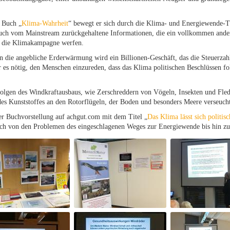
 Buch „
Klima-Wahrheit
“ bewegt er sich durch die Klima- und Energiewende-
auch vom Mainstream zurückgehaltene Informationen, die ein vollkommen andere
 die Klimakampagne werfen.
die angebliche Erderwärmung wird ein Billionen-Geschäft, das die Steuerzahle
es nötig, den Menschen einzureden, dass das Klima politischen Beschlüssen fo
Folgen des Windkraftausbaus, wie Zerschreddern von Vögeln, Insekten und Fled
des Kunststoffes an den Rotorflügeln, der Boden und besonders Meere verseuch
ner Buchvorstellung auf achgut.com mit dem Titel „
Das Klima lässt sich politis
ich von den Problemen des eingeschlagenen Weges zur Energiewende bis hin z