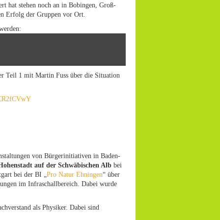
ert hat stehen noch an in Bobingen, Groß-
n Erfolg der Gruppen vor Ort.
 werden:
er Teil 1 mit Martin Fuss über die Situation
G0CR2fCVwY
staltungen von Bürgerinitiativen in Baden-
Hohenstadt auf der Schwäbischen Alb
bei
art bei der BI „
Pro Natur Ehningen
“ über
ungen im Infraschallbereich. Dabei wurde
chverstand als Physiker. Dabei sind