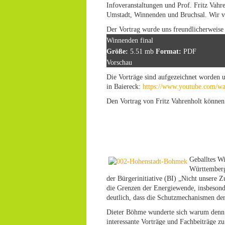
Infoveranstaltungen und Prof. Fritz Vahr
Umstadt, Winnenden und Bruchsal. Wir vo
Der Vortrag wurde uns freundlicherweise 
Winnenden final
Größe:
5.51 mb
Format:
PDF
Vorschau
Die Vorträge sind aufgezeichnet worden
in Baiereck:
https://www.youtube.com/
Den Vortrag von Fritz Vahrenholt könne
Geballtes W
Württemberg
der Bürgerinitiative (BI) „Nicht unsere 
die Grenzen der Energiewende, insbesond
deutlich, dass die Schutzmechanismen de
Dieter Böhme wunderte sich warum denn d
interessante Vorträge und Fachbeiträge 